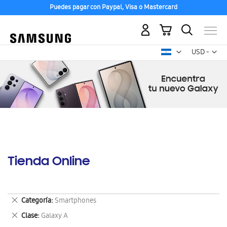
Puedes pagar con Paypal, Visa o Mastercard
Mi carrito
Mon
USD -
dólar
estadounid
Tienda Online
Eliminar
Categoría
Smartphones
este
Eliminar
Clase
Galaxy A
artículo
este