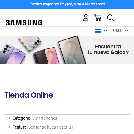
Puedes pagar con Paypal, Visa o Mastercard
Mi carrito
Mon
USD -
dólar
estadounid
Tienda Online
Eliminar
Categoría
Smartphones
este
Eliminar
Feature
Sensor de huella dactilar
artículo
este