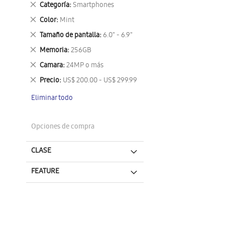
Eliminar
Categoría
Smartphones
este
Eliminar
Color
Mint
artículo
este
Eliminar
Tamaño de pantalla
6.0" - 6.9"
artículo
este
Eliminar
Memoria
256GB
artículo
este
Eliminar
Camara
24MP o más
artículo
este
Eliminar
Precio
US$ 200.00 - US$ 299.99
artículo
este
Eliminar todo
artículo
Opciones de compra
CLASE
FEATURE