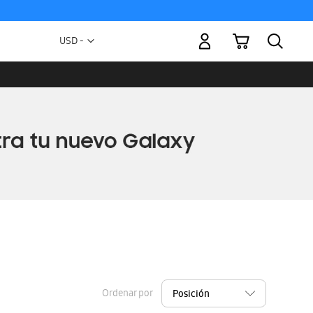
Mi carrito
Moneda
USD -
dólar
estadounidense
Ordenar por