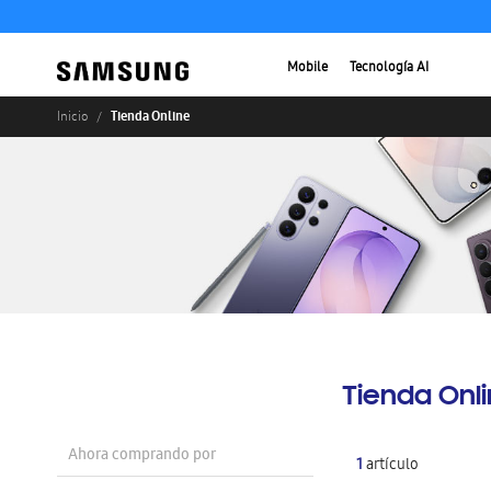
Mobile
Tecnología AI
Tienda Online
Inicio
Tienda Onl
Ahora comprando por
1
artículo