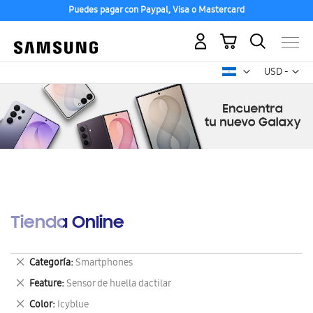
Puedes pagar con Paypal, Visa o Mastercard
Mi carrito
Mon
USD -
dólar
estadounid
Tienda Online
Eliminar
Categoría
Smartphones
este
Eliminar
Feature
Sensor de huella dactilar
artículo
este
Eliminar
Color
Icyblue
artículo