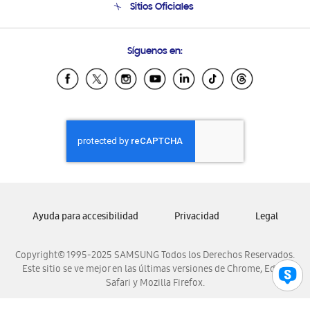
Sitios Oficiales
Soporte vía eMail
Preguntas Frecuentes
Samsung Costa Rica
Síguenos en:
Samsung Ecuador
Samsung El Salvador
Samsung Guatemala
Samsung Honduras
Samsung Nicaragua
Samsung Panamá
Samsung República Dominicana
Samsung Venezuela
Ayuda para accesibilidad
Privacidad
Legal
Copyright© 1995-2025 SAMSUNG Todos los Derechos Reservados.
Este sitio se ve mejor en las últimas versiones de Chrome, Edge,
Safari y Mozilla Firefox.