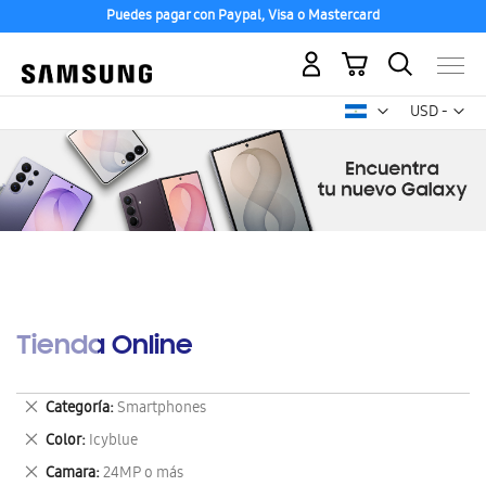
Puedes pagar con Paypal, Visa o Mastercard
Mi carrito
Mon
USD -
dólar
estadounid
Tienda Online
Eliminar
Categoría
Smartphones
este
Eliminar
Color
Icyblue
artículo
este
Eliminar
Camara
24MP o más
artículo