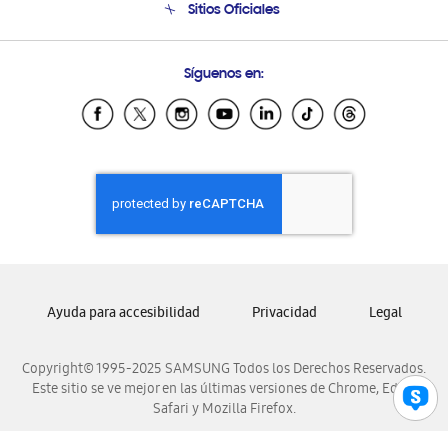
Sitios Oficiales
Soporte vía eMail
Preguntas Frecuentes
Samsung Costa Rica
Síguenos en:
Samsung Ecuador
Samsung El Salvador
Samsung Guatemala
Samsung Honduras
Samsung Nicaragua
Samsung Panamá
Samsung República Dominicana
Samsung Venezuela
Ayuda para accesibilidad
Privacidad
Legal
Copyright© 1995-2025 SAMSUNG Todos los Derechos Reservados.
Este sitio se ve mejor en las últimas versiones de Chrome, Edge,
Safari y Mozilla Firefox.