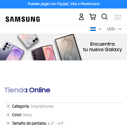
Puedes pagar con Paypal, Visa o Mastercard
Mi carrito
Mon
USD -
dólar
estadounid
Tienda Online
Eliminar
Categoría
Smartphones
este
Eliminar
Color
Navy
artículo
este
Eliminar
Tamaño de pantalla
6.0" - 6.9"
artículo