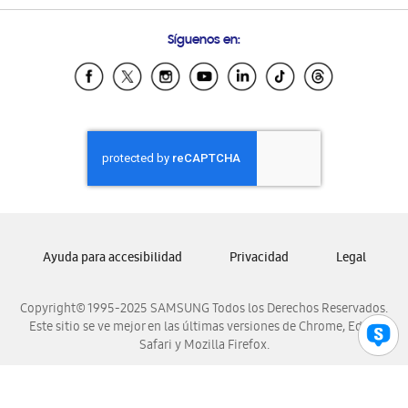
Preguntas Frecuentes
Samsung Costa Rica
Síguenos en:
Samsung Ecuador
Samsung El Salvador
Samsung Guatemala
Samsung Honduras
Samsung Nicaragua
Samsung Panamá
Samsung República Dominicana
Samsung Venezuela
Ayuda para accesibilidad
Privacidad
Legal
Copyright© 1995-2025 SAMSUNG Todos los Derechos Reservados.
Este sitio se ve mejor en las últimas versiones de Chrome, Edge,
Safari y Mozilla Firefox.