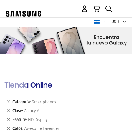
Mi carrito
Mon
USD -
dólar
estadounid
Tienda Online
Eliminar
Categoría
Smartphones
este
Eliminar
Clase
Galaxy A
artículo
este
Eliminar
Feature
HD Display
artículo
este
Eliminar
Color
Awesome Lavender
artículo