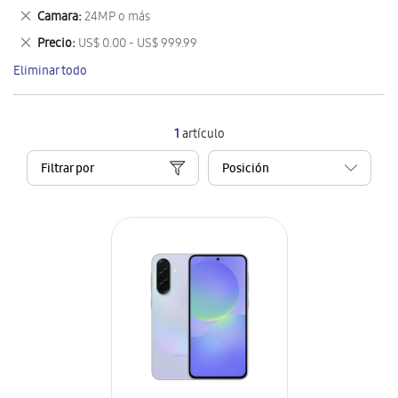
este
Eliminar
Camara
24MP o más
artículo
este
Eliminar
Precio
US$ 0.00 - US$ 999.99
artículo
este
Eliminar todo
artículo
1
artículo
Filtrar por