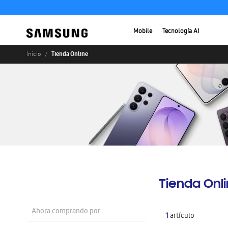
Mobile
Tecnología AI
Tienda Online
Inicio
Tienda Onl
Ahora comprando por
1
artículo