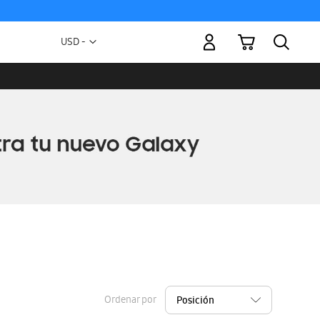
Mi carrito
Moneda
USD -
dólar
estadounidense
Ordenar por