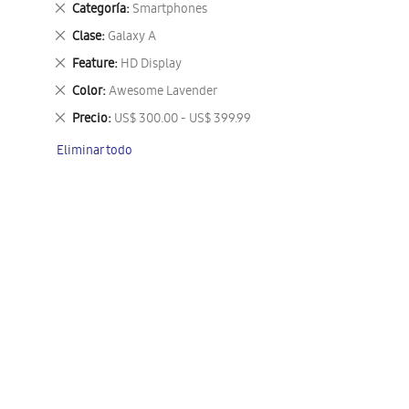
Eliminar
Categoría
Smartphones
este
Eliminar
Clase
Galaxy A
artículo
este
Eliminar
Feature
HD Display
artículo
este
Eliminar
Color
Awesome Lavender
artículo
este
Eliminar
Precio
US$ 300.00 - US$ 399.99
artículo
este
Eliminar todo
artículo