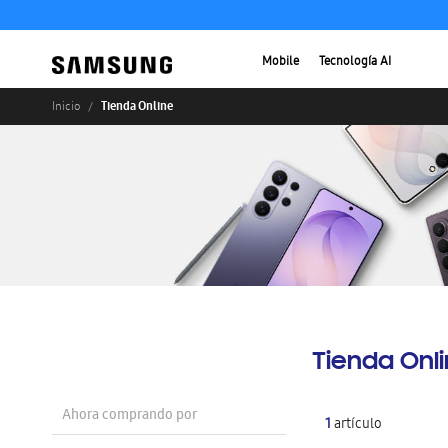
Mobile
Tecnología AI
Tienda Online
Inicio
Tienda Onl
Ahora comprando por
1
artículo