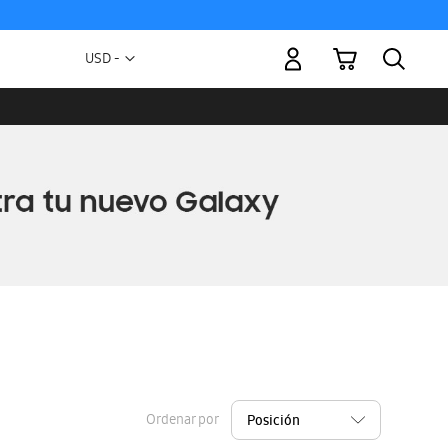
Mi carrito
Moneda
USD -
dólar
estadounidense
Ordenar por