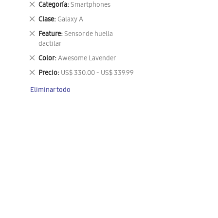
Eliminar
Categoría
Smartphones
este
Eliminar
Clase
Galaxy A
artículo
este
Eliminar
Feature
Sensor de huella
artículo
este
dactilar
artículo
Eliminar
Color
Awesome Lavender
este
Eliminar
Precio
US$ 330.00 - US$ 339.99
artículo
este
Eliminar todo
artículo