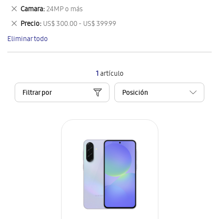
este
Eliminar
Camara
24MP o más
artículo
este
Eliminar
Precio
US$ 300.00 - US$ 399.99
artículo
este
Eliminar todo
artículo
1
artículo
Filtrar por