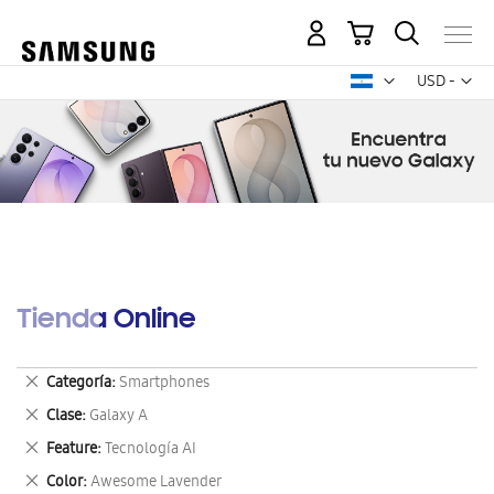
Mi carrito
Mon
USD -
dólar
estadounid
Tienda Online
Eliminar
Categoría
Smartphones
este
Eliminar
Clase
Galaxy A
artículo
este
Eliminar
Feature
Tecnología AI
artículo
este
Eliminar
Color
Awesome Lavender
artículo