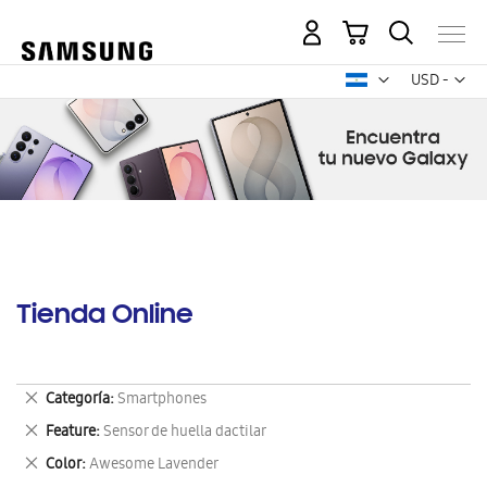
Mi carrito
Mon
USD -
dólar
estadounid
Tienda Online
Eliminar
Categoría
Smartphones
este
Eliminar
Feature
Sensor de huella dactilar
artículo
este
Eliminar
Color
Awesome Lavender
artículo
este