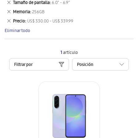
Eliminar
Tamaño de pantalla
6.0" - 6.9"
artículo
este
Eliminar
Memoria
256GB
artículo
este
Eliminar
Precio
US$ 330.00 - US$ 339.99
artículo
este
Eliminar todo
artículo
1
artículo
Filtrar por