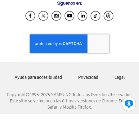
Síguenos en:
Samsung Ecuador
Samsung El Salvador
Samsung Guatemala
Samsung Honduras
Samsung Nicaragua
Samsung Panamá
Samsung República Dominicana
Samsung Venezuela
Ayuda para accesibilidad
Privacidad
Legal
Copyright© 1995-2025 SAMSUNG Todos los Derechos Reservados.
Este sitio se ve mejor en las últimas versiones de Chrome, Edge,
Safari y Mozilla Firefox.