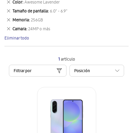
Eliminar
Color
Awesome Lavender
artículo
este
Eliminar
Tamaño de pantalla
6.0" - 6.9"
artículo
este
Eliminar
Memoria
256GB
artículo
este
Eliminar
Camara
24MP o más
artículo
este
Eliminar todo
artículo
1
artículo
Filtrar por