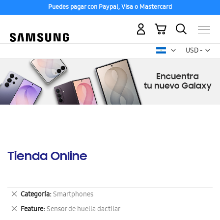
Puedes pagar con Paypal, Visa o Mastercard
Mi carrito
Mon
USD -
dólar
estadounid
Tienda Online
Eliminar
Categoría
Smartphones
este
Eliminar
Feature
Sensor de huella dactilar
artículo
este