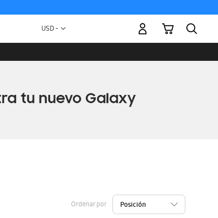
Mi carrito
Moneda
USD -
dólar
estadounidense
Ordenar por