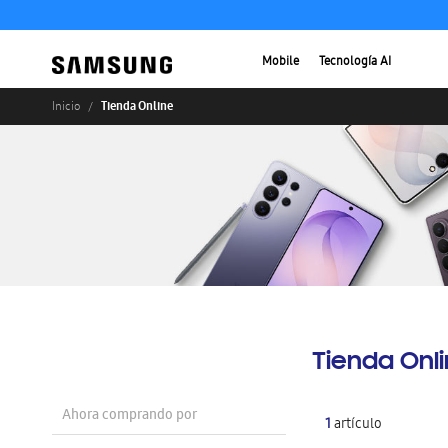
Mobile
Tecnología AI
Tienda Online
Inicio
Tienda Onl
Ahora comprando por
1
artículo