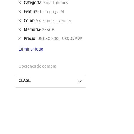
Eliminar
Categoría
Smartphones
este
Eliminar
Feature
Tecnología AI
artículo
este
Eliminar
Color
Awesome Lavender
artículo
este
Eliminar
Memoria
256GB
artículo
este
Eliminar
Precio
US$ 300.00 - US$ 399.99
artículo
este
Eliminar todo
artículo
Opciones de compra
CLASE