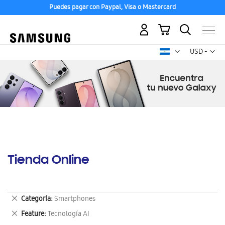
Puedes pagar con Paypal, Visa o Mastercard
Mi carrito
Mon
USD -
dólar
estadounid
Tienda Online
Eliminar
Categoría
Smartphones
este
Eliminar
Feature
Tecnología AI
artículo
este