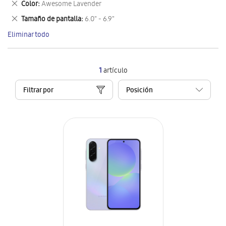
Eliminar
Color
Awesome Lavender
artículo
este
Eliminar
Tamaño de pantalla
6.0" - 6.9"
artículo
este
Eliminar todo
artículo
1
artículo
Filtrar por