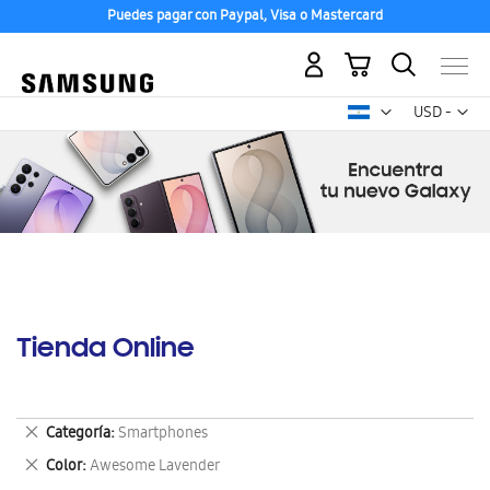
Puedes pagar con Paypal, Visa o Mastercard
Mi carrito
Mon
USD -
dólar
estadounid
Tienda Online
Eliminar
Categoría
Smartphones
este
Eliminar
Color
Awesome Lavender
artículo
este