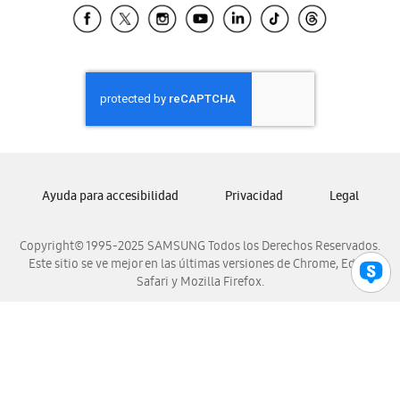
Samsung El Salvador
Samsung Guatemala
Samsung Honduras
Samsung Nicaragua
Samsung Panamá
Samsung República Dominicana
Samsung Venezuela
Ayuda para accesibilidad
Privacidad
Legal
Copyright© 1995-2025 SAMSUNG Todos los Derechos Reservados.
Este sitio se ve mejor en las últimas versiones de Chrome, Edge,
Safari y Mozilla Firefox.