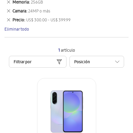
Eliminar
Memoria
256GB
artículo
este
Eliminar
Camara
24MP o más
artículo
este
Eliminar
Precio
US$ 300.00 - US$ 399.99
artículo
este
Eliminar todo
artículo
1
artículo
Filtrar por