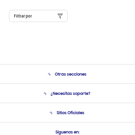
Filtrar por
Otras secciones
Conócenos
¿Necesitas soporte?
Soporte
Condiciones de Compra
Soporte telefónico
Sitios Oficiales
Soporte vía eMail
Preguntas Frecuentes
Samsung Costa Rica
Síguenos en: