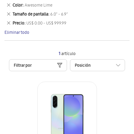
este
Eliminar
Color
Awesome Lime
artículo
este
Eliminar
Tamaño de pantalla
6.0" - 6.9"
artículo
este
Eliminar
Precio
US$ 0.00 - US$ 999.99
artículo
este
Eliminar todo
artículo
1
artículo
Filtrar por