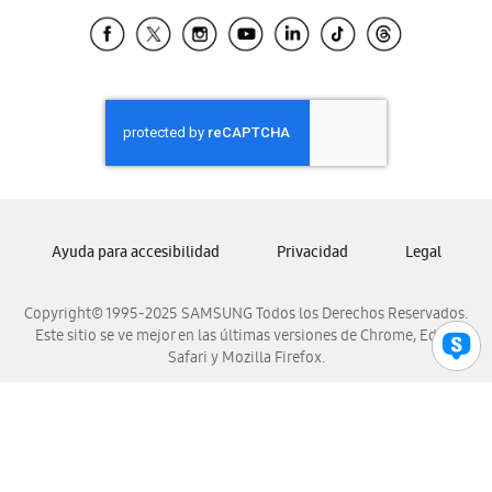
Samsung Ecuador
Samsung El Salvador
Samsung Guatemala
Samsung Honduras
Samsung Nicaragua
Samsung Panamá
Samsung República Dominicana
Samsung Venezuela
Ayuda para accesibilidad
Privacidad
Legal
Copyright© 1995-2025 SAMSUNG Todos los Derechos Reservados.
Este sitio se ve mejor en las últimas versiones de Chrome, Edge,
Safari y Mozilla Firefox.