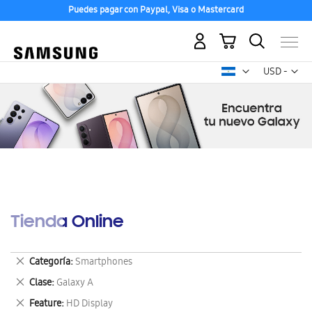
Puedes pagar con Paypal, Visa o Mastercard
Mi carrito
Mon
USD -
dólar
estadounid
Tienda Online
Eliminar
Categoría
Smartphones
este
Eliminar
Clase
Galaxy A
artículo
este
Eliminar
Feature
HD Display
artículo