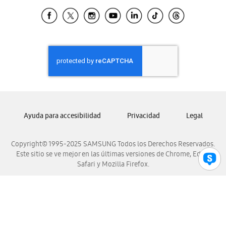
Samsung Ecuador
Samsung El Salvador
Samsung Guatemala
Samsung Honduras
Samsung Nicaragua
Samsung Panamá
Samsung República Dominicana
Samsung Venezuela
Ayuda para accesibilidad
Privacidad
Legal
Copyright© 1995-2025 SAMSUNG Todos los Derechos Reservados.
Este sitio se ve mejor en las últimas versiones de Chrome, Edge,
Safari y Mozilla Firefox.