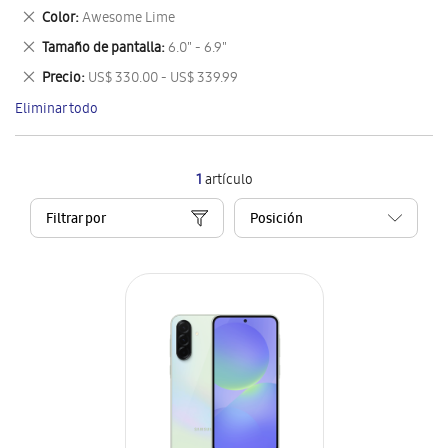
este
Eliminar
Color
Awesome Lime
artículo
este
Eliminar
Tamaño de pantalla
6.0" - 6.9"
artículo
este
Eliminar
Precio
US$ 330.00 - US$ 339.99
artículo
este
Eliminar todo
artículo
1
artículo
Filtrar por