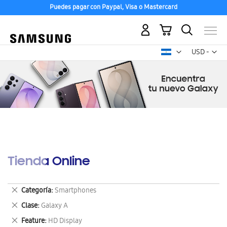
Puedes pagar con Paypal, Visa o Mastercard
Compra con ENVÍO GRATIS a tu hogar desde 48h hábiles
Mi carrito
Mon
USD -
dólar
estadounid
Tienda Online
Eliminar
Categoría
Smartphones
este
Eliminar
Clase
Galaxy A
artículo
este
Eliminar
Feature
HD Display
artículo