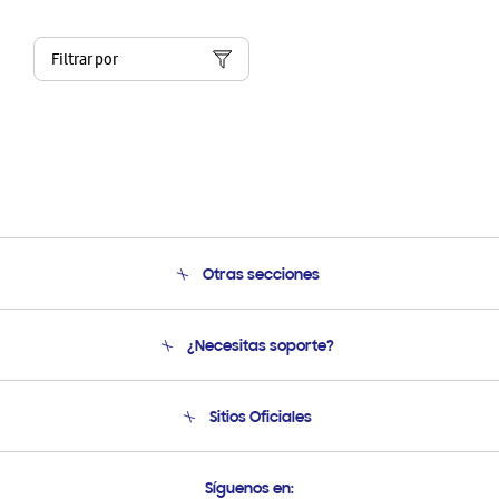
Filtrar por
Otras secciones
Conócenos
¿Necesitas soporte?
Soporte
Condiciones de Compra
Soporte telefónico
Sitios Oficiales
Soporte vía eMail
Preguntas Frecuentes
Samsung Costa Rica
Síguenos en: