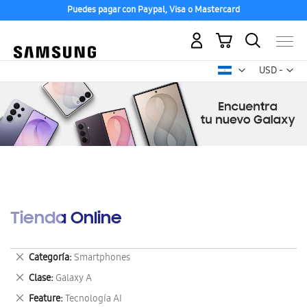
Puedes pagar con Paypal, Visa o Mastercard
Mi carrito
Mon
USD -
dólar
estadounid
Tienda Online
Eliminar
Categoría
Smartphones
este
Eliminar
Clase
Galaxy A
artículo
este
Eliminar
Feature
Tecnología AI
artículo