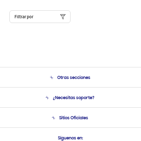
Filtrar por
Otras secciones
Conócenos
¿Necesitas soporte?
Soporte
Condiciones de Compra
Soporte telefónico
Sitios Oficiales
Soporte vía eMail
Preguntas Frecuentes
Samsung Costa Rica
Síguenos en: