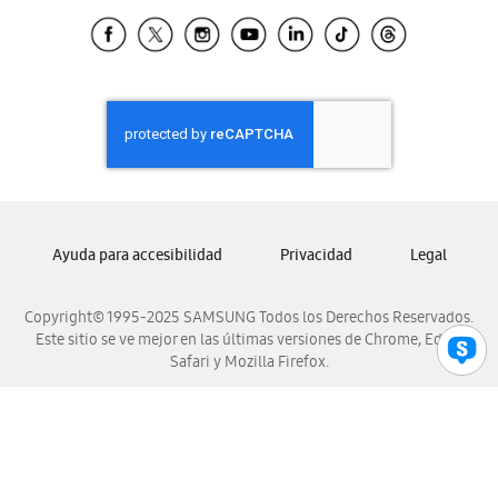
Samsung Ecuador
Samsung El Salvador
Samsung Guatemala
Samsung Honduras
Samsung Nicaragua
Samsung Panamá
Samsung República Dominicana
Samsung Venezuela
Ayuda para accesibilidad
Privacidad
Legal
Copyright© 1995-2025 SAMSUNG Todos los Derechos Reservados.
Este sitio se ve mejor en las últimas versiones de Chrome, Edge,
Safari y Mozilla Firefox.