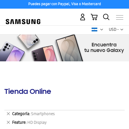
Puedes pagar con Paypal, Visa o Mastercard
Mi carrito
Mon
USD -
dólar
estadounid
Tienda Online
Eliminar
Categoría
Smartphones
este
Eliminar
Feature
HD Display
artículo
este