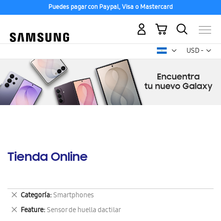
Puedes pagar con Paypal, Visa o Mastercard
Mi carrito
Mon
USD -
dólar
estadounid
Tienda Online
Eliminar
Categoría
Smartphones
este
Eliminar
Feature
Sensor de huella dactilar
artículo
este