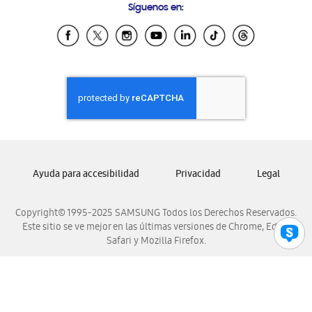
Síguenos en:
Samsung Ecuador
Samsung El Salvador
Samsung Guatemala
Samsung Honduras
Samsung Nicaragua
Samsung Panamá
Samsung República Dominicana
Samsung Venezuela
Ayuda para accesibilidad
Privacidad
Legal
Copyright© 1995-2025 SAMSUNG Todos los Derechos Reservados.
Este sitio se ve mejor en las últimas versiones de Chrome, Edge,
Safari y Mozilla Firefox.