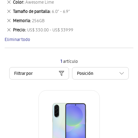
Eliminar
Color
Awesome Lime
artículo
este
Eliminar
Tamaño de pantalla
6.0" - 6.9"
artículo
este
Eliminar
Memoria
256GB
artículo
este
Eliminar
Precio
US$ 330.00 - US$ 339.99
artículo
este
Eliminar todo
artículo
1
artículo
Filtrar por