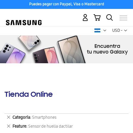
Puedes pagar con Paypal, Visa o Mastercard
Mi carrito
Mon
USD -
dólar
estadounid
Tienda Online
Eliminar
Categoría
Smartphones
este
Eliminar
Feature
Sensor de huella dactilar
artículo
este