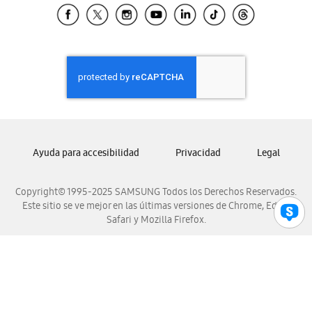
Samsung El Salvador
Samsung Guatemala
Samsung Honduras
Samsung Nicaragua
Samsung Panamá
Samsung República Dominicana
Samsung Venezuela
Ayuda para accesibilidad
Privacidad
Legal
Copyright© 1995-2025 SAMSUNG Todos los Derechos Reservados.
Este sitio se ve mejor en las últimas versiones de Chrome, Edge,
Safari y Mozilla Firefox.