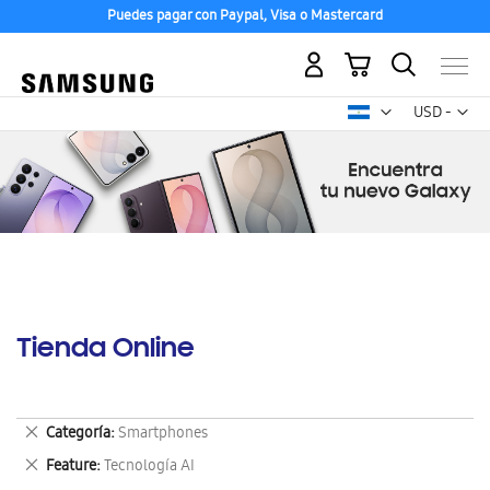
Puedes pagar con Paypal, Visa o Mastercard
Mi carrito
Mon
USD -
dólar
estadounid
Tienda Online
Eliminar
Categoría
Smartphones
este
Eliminar
Feature
Tecnología AI
artículo
este