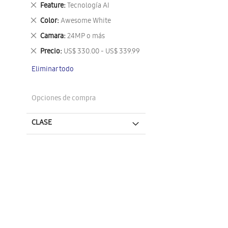
este
Eliminar
Feature
Tecnología AI
artículo
este
Eliminar
Color
Awesome White
artículo
este
Eliminar
Camara
24MP o más
artículo
este
Eliminar
Precio
US$ 330.00 - US$ 339.99
artículo
este
Eliminar todo
artículo
Opciones de compra
CLASE