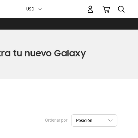
Mi carrito
Moneda
USD -
dólar
estadounidense
Ordenar por