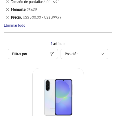
Eliminar
Tamaño de pantalla
6.0" - 6.9"
artículo
este
Eliminar
Memoria
256GB
artículo
este
Eliminar
Precio
US$ 300.00 - US$ 399.99
artículo
este
Eliminar todo
artículo
1
artículo
Filtrar por