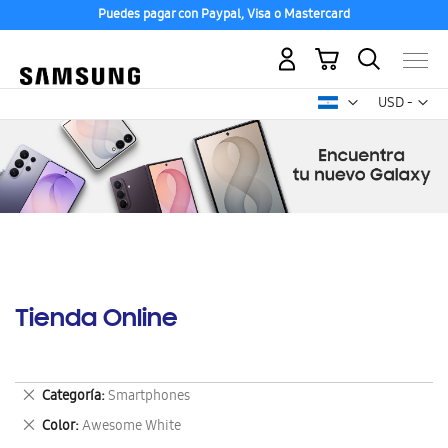
Puedes pagar con Paypal, Visa o Mastercard
Mi carrito
Mon
USD -
dólar
estadounid
Tienda Online
Eliminar
Categoría
Smartphones
este
Eliminar
Color
Awesome White
artículo
este