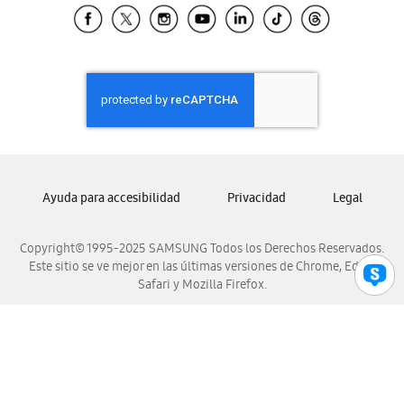
Samsung El Salvador
Samsung Guatemala
Samsung Honduras
Samsung Nicaragua
Samsung Panamá
Samsung República Dominicana
Samsung Venezuela
Ayuda para accesibilidad
Privacidad
Legal
Copyright© 1995-2025 SAMSUNG Todos los Derechos Reservados.
Este sitio se ve mejor en las últimas versiones de Chrome, Edge,
Safari y Mozilla Firefox.