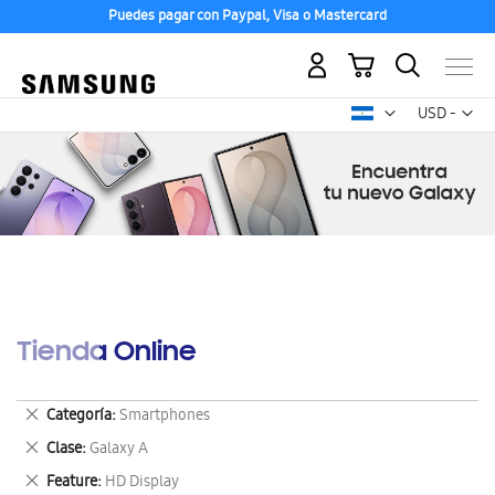
Puedes pagar con Paypal, Visa o Mastercard
Mi carrito
Mon
USD -
dólar
estadounid
Tienda Online
Eliminar
Categoría
Smartphones
este
Eliminar
Clase
Galaxy A
artículo
este
Eliminar
Feature
HD Display
artículo