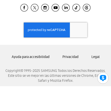
Samsung Ecuador
Samsung El Salvador
Samsung Guatemala
Samsung Honduras
Samsung Nicaragua
Samsung Panamá
Samsung República Dominicana
Samsung Venezuela
Ayuda para accesibilidad
Privacidad
Legal
Copyright© 1995-2025 SAMSUNG Todos los Derechos Reservados.
Este sitio se ve mejor en las últimas versiones de Chrome, Edge,
Safari y Mozilla Firefox.