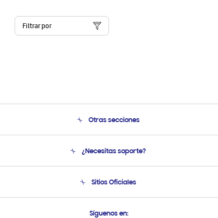
Filtrar por
Otras secciones
Conócenos
¿Necesitas soporte?
Soporte
Condiciones de Compra
Soporte telefónico
Sitios Oficiales
Soporte vía eMail
Preguntas Frecuentes
Samsung Costa Rica
Síguenos en: