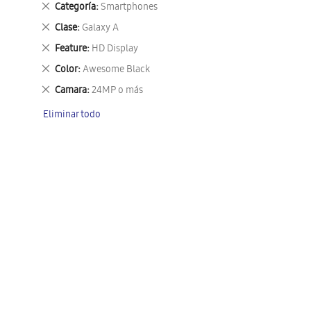
Eliminar
Categoría
Smartphones
este
Eliminar
Clase
Galaxy A
artículo
este
Eliminar
Feature
HD Display
artículo
este
Eliminar
Color
Awesome Black
artículo
este
Eliminar
Camara
24MP o más
artículo
este
Eliminar todo
artículo