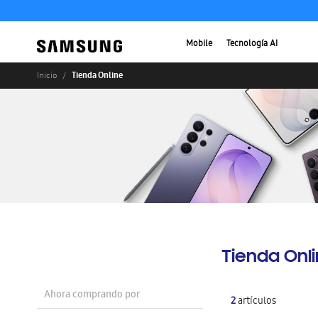
Mobile
Tecnología AI
Tienda Online
Inicio
Tienda Onl
Ahora comprando por
2
artículos