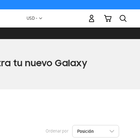
Mi carrito
Moneda
USD -
dólar
estadounidense
Ordenar por