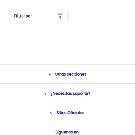
Filtrar por
Otras secciones
Conócenos
¿Necesitas soporte?
Soporte
Condiciones de Compra
Soporte telefónico
Sitios Oficiales
Soporte vía eMail
Preguntas Frecuentes
Samsung Costa Rica
Síguenos en: