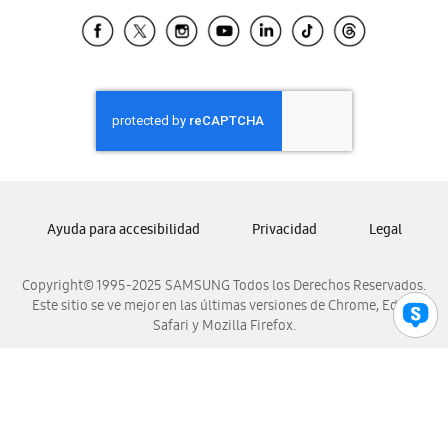
Samsung Ecuador
Samsung El Salvador
Samsung Guatemala
Samsung Honduras
Samsung Nicaragua
Samsung Panamá
Samsung República Dominicana
Samsung Venezuela
Ayuda para accesibilidad
Privacidad
Legal
Copyright© 1995-2025 SAMSUNG Todos los Derechos Reservados.
Este sitio se ve mejor en las últimas versiones de Chrome, Edge,
Safari y Mozilla Firefox.