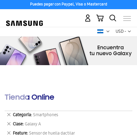
Puedes pagar con Paypal, Visa o Mastercard
Mi carrito
Mon
USD -
dólar
estadounid
Tienda Online
Eliminar
Categoría
Smartphones
este
Eliminar
Clase
Galaxy A
artículo
este
Eliminar
Feature
Sensor de huella dactilar
artículo