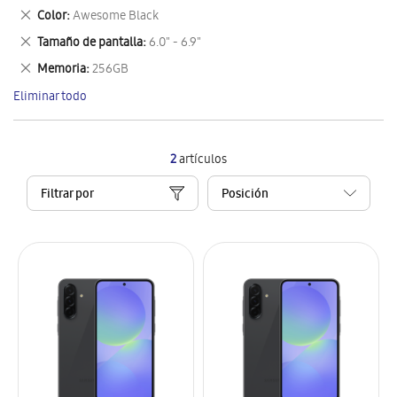
este
Eliminar
Color
Awesome Black
artículo
este
Eliminar
Tamaño de pantalla
6.0" - 6.9"
artículo
este
Eliminar
Memoria
256GB
artículo
este
Eliminar todo
artículo
2
artículos
Filtrar por