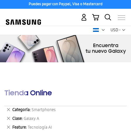
Puedes pagar con Paypal, Visa o Mastercard
Mi carrito
Mon
USD -
dólar
estadounid
Tienda Online
Eliminar
Categoría
Smartphones
este
Eliminar
Clase
Galaxy A
artículo
este
Eliminar
Feature
Tecnología AI
artículo