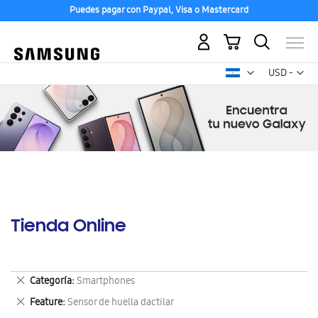
Puedes pagar con Paypal, Visa o Mastercard
Mi carrito
Mon
USD -
dólar
estadounid
Tienda Online
Eliminar
Categoría
Smartphones
este
Eliminar
Feature
Sensor de huella dactilar
artículo
este