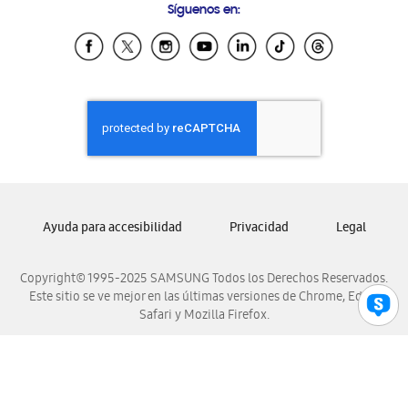
Síguenos en:
Samsung Ecuador
Samsung El Salvador
Samsung Guatemala
Samsung Honduras
Samsung Nicaragua
Samsung Panamá
Samsung República Dominicana
Samsung Venezuela
Ayuda para accesibilidad
Privacidad
Legal
Copyright© 1995-2025 SAMSUNG Todos los Derechos Reservados.
Este sitio se ve mejor en las últimas versiones de Chrome, Edge,
Safari y Mozilla Firefox.