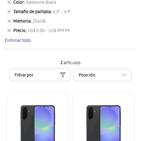
Eliminar
Color
Awesome Black
artículo
este
Eliminar
Tamaño de pantalla
6.0" - 6.9"
artículo
este
Eliminar
Memoria
256GB
artículo
este
Eliminar
Precio
US$ 0.00 - US$ 999.99
artículo
este
Eliminar todo
artículo
2
artículos
Filtrar por