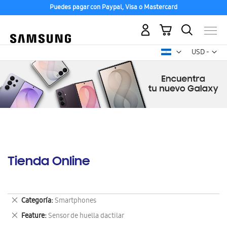
Puedes pagar con Paypal, Visa o Mastercard
Mi carrito
Mon
USD -
dólar
estadounid
Tienda Online
Eliminar
Categoría
Smartphones
este
Eliminar
Feature
Sensor de huella dactilar
artículo
este