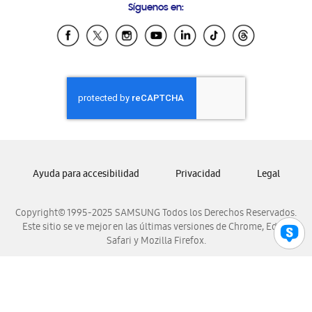
Síguenos en:
Samsung Ecuador
Samsung El Salvador
Samsung Guatemala
Samsung Honduras
Samsung Nicaragua
Samsung Panamá
Samsung República Dominicana
Samsung Venezuela
Ayuda para accesibilidad
Privacidad
Legal
Copyright© 1995-2025 SAMSUNG Todos los Derechos Reservados.
Este sitio se ve mejor en las últimas versiones de Chrome, Edge,
Safari y Mozilla Firefox.