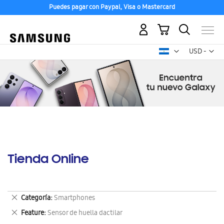
Puedes pagar con Paypal, Visa o Mastercard
Mi carrito
Mon
USD -
dólar
estadounid
Tienda Online
Eliminar
Categoría
Smartphones
este
Eliminar
Feature
Sensor de huella dactilar
artículo
este