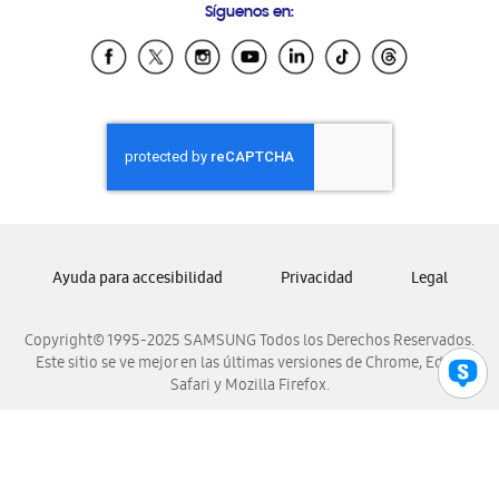
Síguenos en:
Samsung Ecuador
Samsung El Salvador
Samsung Guatemala
Samsung Honduras
Samsung Nicaragua
Samsung Panamá
Samsung República Dominicana
Samsung Venezuela
Ayuda para accesibilidad
Privacidad
Legal
Copyright© 1995-2025 SAMSUNG Todos los Derechos Reservados.
Este sitio se ve mejor en las últimas versiones de Chrome, Edge,
Safari y Mozilla Firefox.