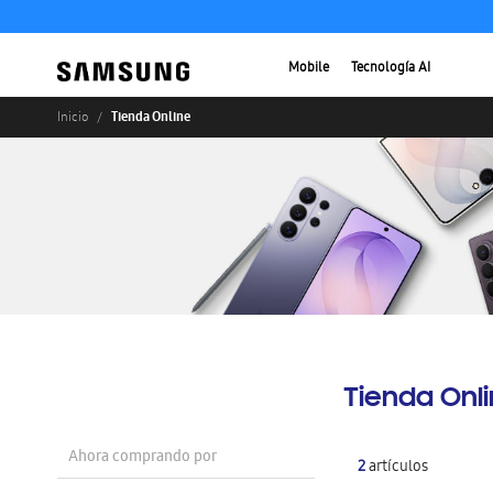
Mobile
Tecnología AI
Tienda Online
Inicio
Tienda Onl
Ahora comprando por
2
artículos