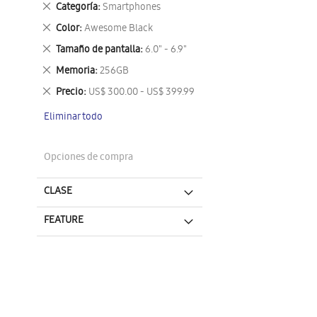
Eliminar
Categoría
Smartphones
este
Eliminar
Color
Awesome Black
artículo
este
Eliminar
Tamaño de pantalla
6.0" - 6.9"
artículo
este
Eliminar
Memoria
256GB
artículo
este
Eliminar
Precio
US$ 300.00 - US$ 399.99
artículo
este
Eliminar todo
artículo
Opciones de compra
CLASE
FEATURE