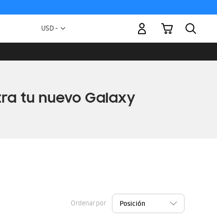
Mi carrito
Moneda
USD -
dólar
estadounidense
Ordenar por