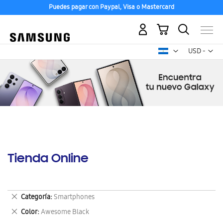
Puedes pagar con Paypal, Visa o Mastercard
Mi carrito
Mon
USD -
dólar
estadounid
Tienda Online
Eliminar
Categoría
Smartphones
este
Eliminar
Color
Awesome Black
artículo
este