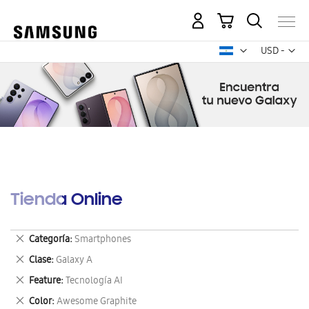
Mi carrito
Mon
USD -
dólar
estadounid
Tienda Online
Eliminar
Categoría
Smartphones
este
Eliminar
Clase
Galaxy A
artículo
este
Eliminar
Feature
Tecnología AI
artículo
este
Eliminar
Color
Awesome Graphite
artículo