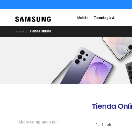
Mobile
Tecnología AI
Tienda Online
Inicio
Tienda Onl
Ahora comprando por
1
artículo