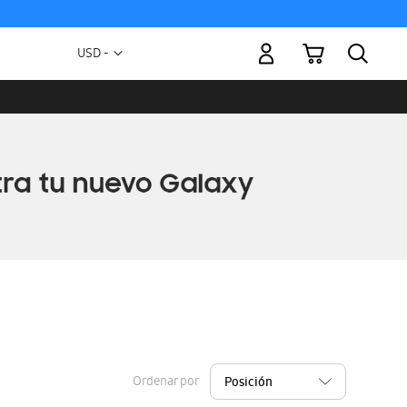
Mi carrito
Moneda
USD -
dólar
estadounidense
Ordenar por