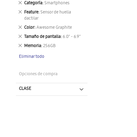
Eliminar
Categoría
Smartphones
este
Eliminar
Feature
Sensor de huella
artículo
este
dactilar
artículo
Eliminar
Color
Awesome Graphite
este
Eliminar
Tamaño de pantalla
6.0" - 6.9"
artículo
este
Eliminar
Memoria
256GB
artículo
este
Eliminar todo
artículo
Opciones de compra
CLASE