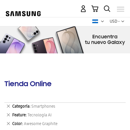
Mi carrito
Mon
USD -
dólar
estadounid
Tienda Online
Eliminar
Categoría
Smartphones
este
Eliminar
Feature
Tecnología AI
artículo
este
Eliminar
Color
Awesome Graphite
artículo
este