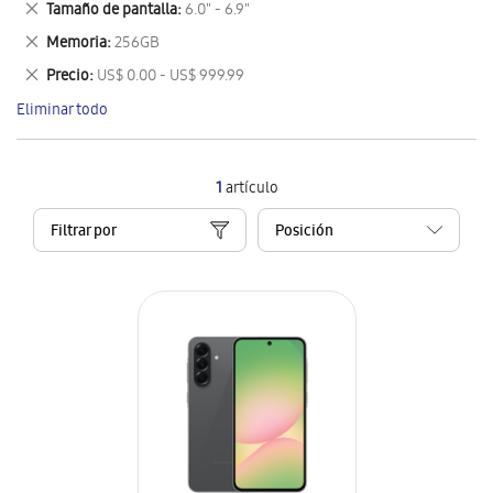
Eliminar
Tamaño de pantalla
6.0" - 6.9"
artículo
este
Eliminar
Memoria
256GB
artículo
este
Eliminar
Precio
US$ 0.00 - US$ 999.99
artículo
este
Eliminar todo
artículo
1
artículo
Filtrar por