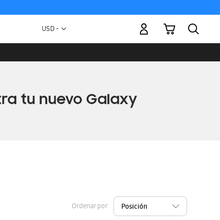
Mi carrito
Moneda
USD -
dólar
estadounidense
Ordenar por