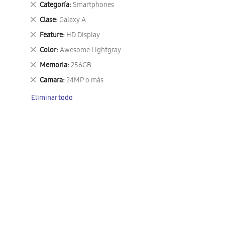
Eliminar
Categoría
Smartphones
este
Eliminar
Clase
Galaxy A
artículo
este
Eliminar
Feature
HD Display
artículo
este
Eliminar
Color
Awesome Lightgray
artículo
este
Eliminar
Memoria
256GB
artículo
este
Eliminar
Camara
24MP o más
artículo
este
Eliminar todo
artículo