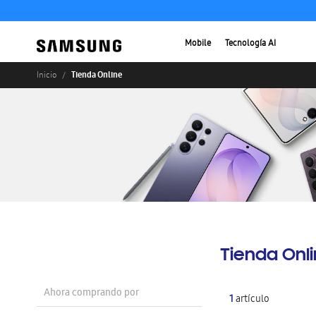
Mobile
Tecnología AI
Tienda Online
Inicio
Tienda Onl
Ahora comprando por
1
artículo