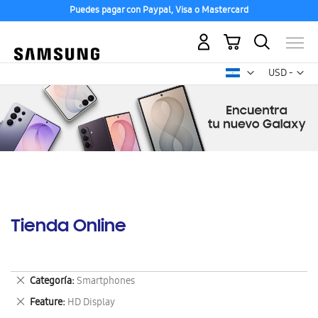
Puedes pagar con Paypal, Visa o Mastercard
Mi carrito
Mon
USD -
dólar
estadounid
Tienda Online
Eliminar
Categoría
Smartphones
este
Eliminar
Feature
HD Display
artículo
este