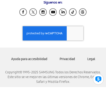
Síguenos en:
Samsung Ecuador
Samsung El Salvador
Samsung Guatemala
Samsung Honduras
Samsung Nicaragua
Samsung Panamá
Samsung República Dominicana
Samsung Venezuela
Ayuda para accesibilidad
Privacidad
Legal
Copyright© 1995-2025 SAMSUNG Todos los Derechos Reservados.
Este sitio se ve mejor en las últimas versiones de Chrome, Edge,
Safari y Mozilla Firefox.