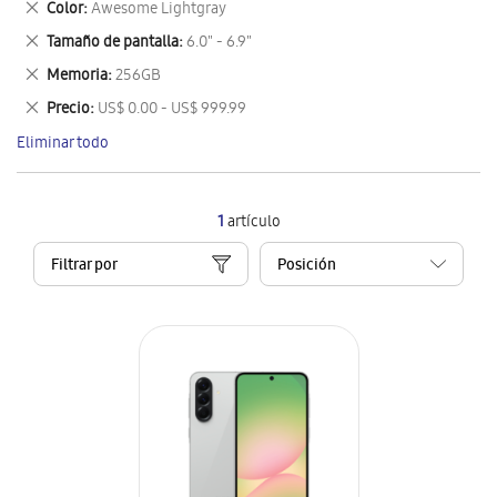
Eliminar
Color
Awesome Lightgray
artículo
este
Eliminar
Tamaño de pantalla
6.0" - 6.9"
artículo
este
Eliminar
Memoria
256GB
artículo
este
Eliminar
Precio
US$ 0.00 - US$ 999.99
artículo
este
Eliminar todo
artículo
1
artículo
Filtrar por