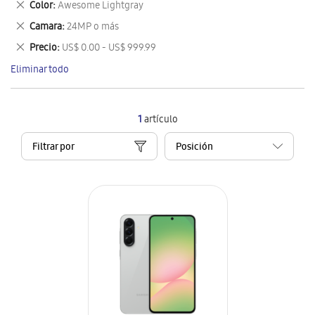
Eliminar
Color
Awesome Lightgray
artículo
este
Eliminar
Camara
24MP o más
artículo
este
Eliminar
Precio
US$ 0.00 - US$ 999.99
artículo
este
Eliminar todo
artículo
1
artículo
Filtrar por