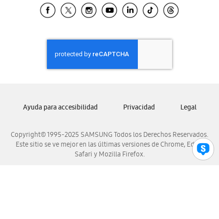
Samsung El Salvador
Samsung Guatemala
Samsung Honduras
Samsung Nicaragua
Samsung Panamá
Samsung República Dominicana
Samsung Venezuela
Ayuda para accesibilidad
Privacidad
Legal
Copyright© 1995-2025 SAMSUNG Todos los Derechos Reservados.
Este sitio se ve mejor en las últimas versiones de Chrome, Edge,
Safari y Mozilla Firefox.