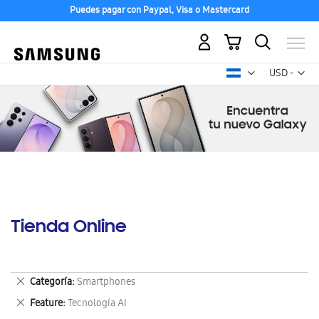
Puedes pagar con Paypal, Visa o Mastercard
Mi carrito
Mon
USD -
dólar
estadounid
Tienda Online
Eliminar
Categoría
Smartphones
este
Eliminar
Feature
Tecnología AI
artículo
este