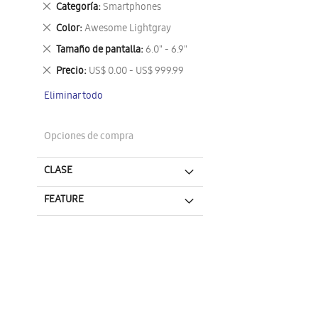
Eliminar
Categoría
Smartphones
este
Eliminar
Color
Awesome Lightgray
artículo
este
Eliminar
Tamaño de pantalla
6.0" - 6.9"
artículo
este
Eliminar
Precio
US$ 0.00 - US$ 999.99
artículo
este
Eliminar todo
artículo
Opciones de compra
CLASE
FEATURE