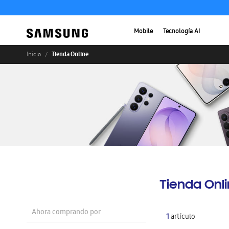
Mobile
Tecnología AI
Tienda Online
Inicio
Tienda Onl
Ahora comprando por
1
artículo