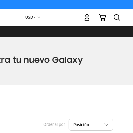
Mi carrito
Moneda
USD -
dólar
estadounidense
Ordenar por