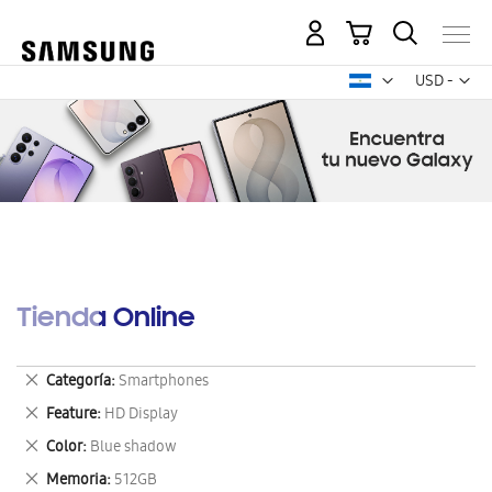
Mi carrito
Mon
USD -
dólar
estadounid
Tienda Online
Eliminar
Categoría
Smartphones
este
Eliminar
Feature
HD Display
artículo
este
Eliminar
Color
Blue shadow
artículo
este
Eliminar
Memoria
512GB
artículo