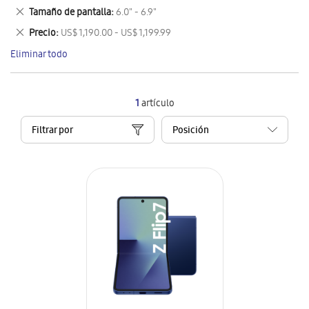
este
Eliminar
Tamaño de pantalla
6.0" - 6.9"
artículo
este
Eliminar
Precio
US$ 1,190.00 - US$ 1,199.99
artículo
este
Eliminar todo
artículo
1
artículo
Filtrar por