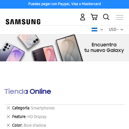
Puedes pagar con Paypal, Visa o Mastercard
Mi carrito
Mon
USD -
dólar
estadounid
Tienda Online
Eliminar
Categoría
Smartphones
este
Eliminar
Feature
HD Display
artículo
este
Eliminar
Color
Blue shadow
artículo