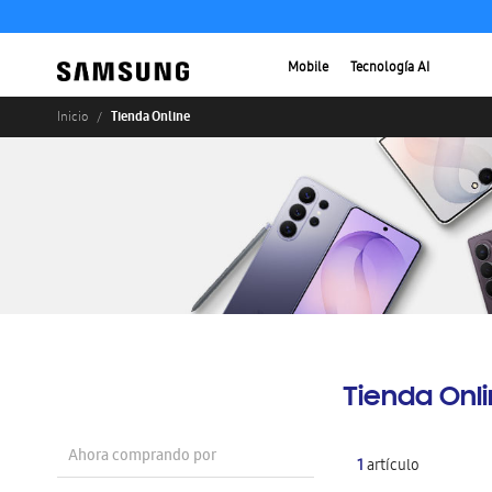
Mobile
Tecnología AI
Tienda Online
Inicio
Tienda Onl
Ahora comprando por
1
artículo