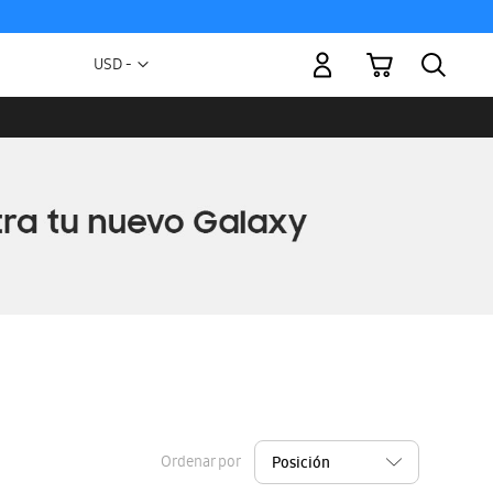
Mi carrito
Moneda
USD -
dólar
estadounidense
Ordenar por