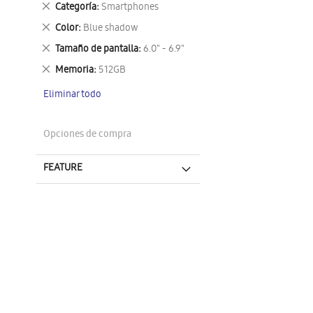
Eliminar
Categoría
Smartphones
este
Eliminar
Color
Blue shadow
artículo
este
Eliminar
Tamaño de pantalla
6.0" - 6.9"
artículo
este
Eliminar
Memoria
512GB
artículo
este
Eliminar todo
artículo
Opciones de compra
FEATURE