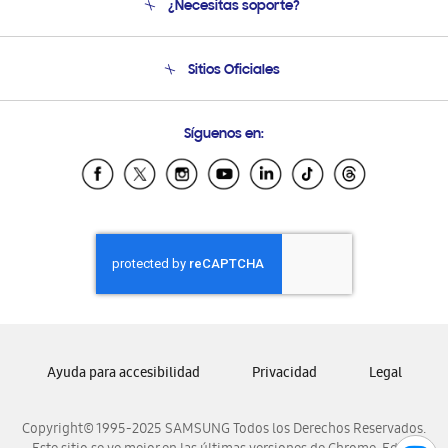
¿Necesitas soporte?
Soporte
Condiciones de Compra
Soporte telefónico
Sitios Oficiales
Soporte vía eMail
Preguntas Frecuentes
Samsung Costa Rica
Síguenos en:
Samsung Ecuador
Samsung El Salvador
Samsung Guatemala
Samsung Honduras
Samsung Nicaragua
Samsung Panamá
Samsung República Dominicana
Samsung Venezuela
Ayuda para accesibilidad
Privacidad
Legal
Copyright© 1995-2025 SAMSUNG Todos los Derechos Reservados.