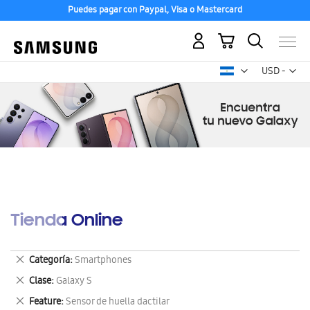
Puedes pagar con Paypal, Visa o Mastercard
Mi carrito
Mon
USD -
dólar
estadounid
Tienda Online
Eliminar
Categoría
Smartphones
este
Eliminar
Clase
Galaxy S
artículo
este
Eliminar
Feature
Sensor de huella dactilar
artículo