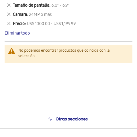
este
Eliminar
Tamaño de pantalla
6.0" - 6.9"
artículo
este
Eliminar
Camara
24MP o más
artículo
este
Eliminar
Precio
US$ 1,100.00 - US$ 1,199.99
artículo
este
Eliminar todo
artículo
No podemos encontrar productos que coincida con la
selección.
Otras secciones
Conócenos