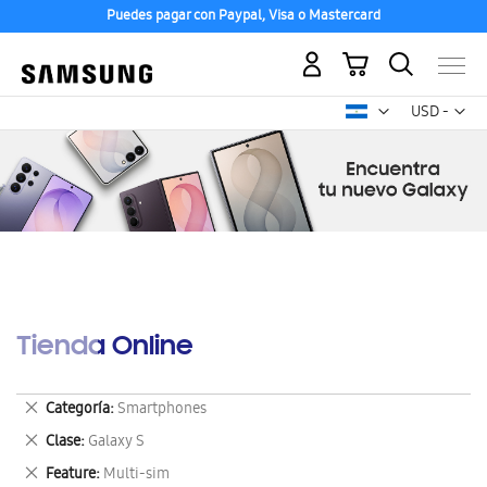
Puedes pagar con Paypal, Visa o Mastercard
Mi carrito
Mon
USD -
dólar
estadounid
Tienda Online
Eliminar
Categoría
Smartphones
este
Eliminar
Clase
Galaxy S
artículo
este
Eliminar
Feature
Multi-sim
artículo