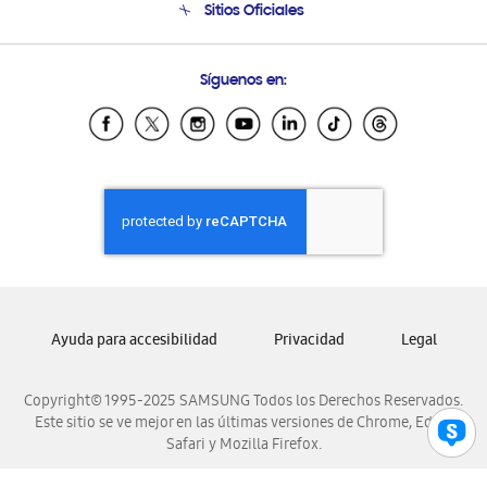
Sitios Oficiales
Soporte vía eMail
Preguntas Frecuentes
Samsung Costa Rica
Síguenos en:
Samsung Ecuador
Samsung El Salvador
Samsung Guatemala
Samsung Honduras
Samsung Nicaragua
Samsung Panamá
Samsung República Dominicana
Samsung Venezuela
Ayuda para accesibilidad
Privacidad
Legal
Copyright© 1995-2025 SAMSUNG Todos los Derechos Reservados.
Este sitio se ve mejor en las últimas versiones de Chrome, Edge,
Safari y Mozilla Firefox.