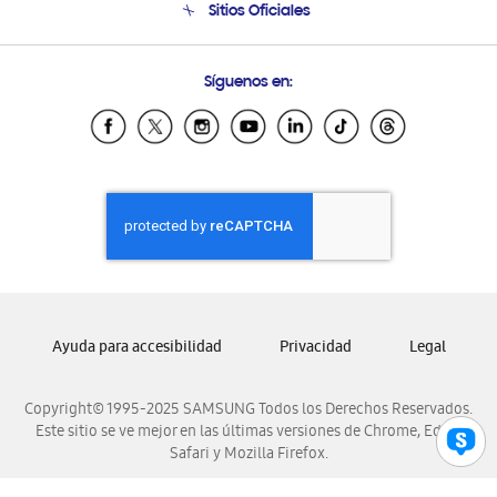
Sitios Oficiales
Soporte vía eMail
Preguntas Frecuentes
Samsung Costa Rica
Síguenos en:
Samsung Ecuador
Samsung El Salvador
Samsung Guatemala
Samsung Honduras
Samsung Nicaragua
Samsung Panamá
Samsung República Dominicana
Samsung Venezuela
Ayuda para accesibilidad
Privacidad
Legal
Copyright© 1995-2025 SAMSUNG Todos los Derechos Reservados.
Este sitio se ve mejor en las últimas versiones de Chrome, Edge,
Safari y Mozilla Firefox.