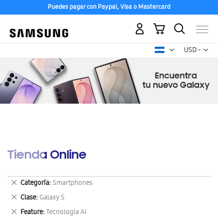
Puedes pagar con Paypal, Visa o Mastercard
Mi carrito
Mon
USD -
dólar
estadounid
Tienda Online
Eliminar
Categoría
Smartphones
este
Eliminar
Clase
Galaxy S
artículo
este
Eliminar
Feature
Tecnología AI
artículo