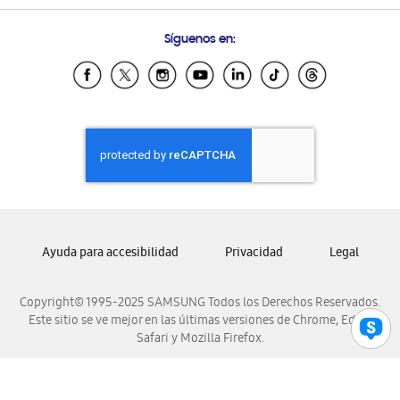
Preguntas Frecuentes
Samsung Costa Rica
Síguenos en:
Samsung Ecuador
Samsung El Salvador
Samsung Guatemala
Samsung Honduras
Samsung Nicaragua
Samsung Panamá
Samsung República Dominicana
Samsung Venezuela
Ayuda para accesibilidad
Privacidad
Legal
Copyright© 1995-2025 SAMSUNG Todos los Derechos Reservados.
Este sitio se ve mejor en las últimas versiones de Chrome, Edge,
Safari y Mozilla Firefox.