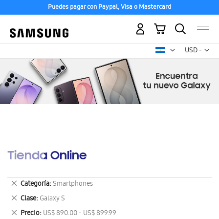
Puedes pagar con Paypal, Visa o Mastercard
Mi carrito
Mon
USD -
dólar
estadounid
Tienda Online
Eliminar
Categoría
Smartphones
este
Eliminar
Clase
Galaxy S
artículo
este
Eliminar
Precio
US$ 890.00 - US$ 899.99
artículo