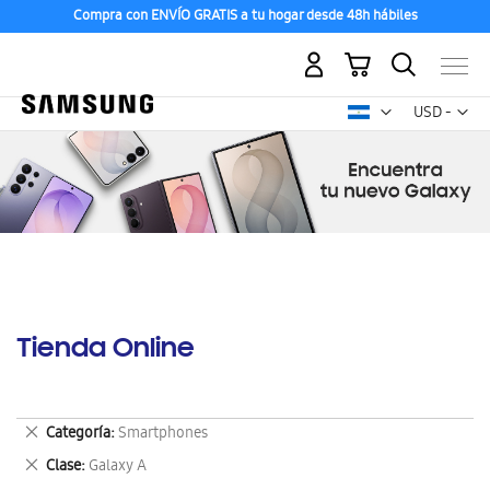
Compra con ENVÍO GRATIS a tu hogar desde 48h hábiles
Mi carrito
Mon
USD -
dólar
estadounid
Tienda Online
Eliminar
Categoría
Smartphones
este
Eliminar
Clase
Galaxy A
artículo
este