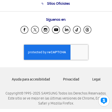
Sitios Oficiales
Soporte vía eMail
Preguntas Frecuentes
Samsung Costa Rica
Síguenos en:
Samsung Ecuador
Samsung El Salvador
Samsung Guatemala
Samsung Honduras
Samsung Nicaragua
Samsung Panamá
Samsung República Dominicana
Samsung Venezuela
Ayuda para accesibilidad
Privacidad
Legal
Copyright© 1995-2025 SAMSUNG Todos los Derechos Reservados.
Este sitio se ve mejor en las últimas versiones de Chrome, Edge,
Safari y Mozilla Firefox.