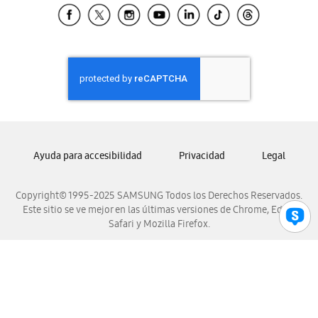
Samsung El Salvador
Samsung Guatemala
Samsung Honduras
Samsung Nicaragua
Samsung Panamá
Samsung República Dominicana
Samsung Venezuela
Ayuda para accesibilidad
Privacidad
Legal
Copyright© 1995-2025 SAMSUNG Todos los Derechos Reservados.
Este sitio se ve mejor en las últimas versiones de Chrome, Edge,
Safari y Mozilla Firefox.