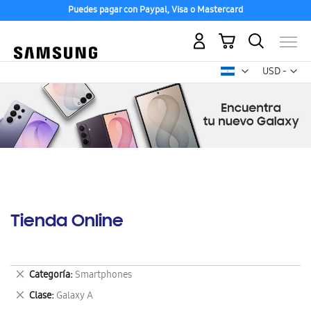
Puedes pagar con Paypal, Visa o Mastercard
Mi carrito
Mon
USD -
dólar
estadounid
Tienda Online
Eliminar
Categoría
Smartphones
este
Eliminar
Clase
Galaxy A
artículo
este