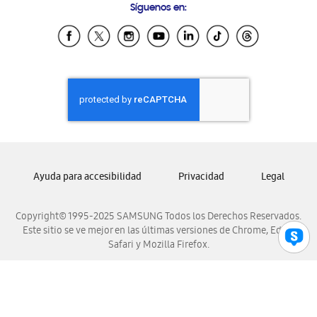
Síguenos en:
Samsung Ecuador
Samsung El Salvador
Samsung Guatemala
Samsung Honduras
Samsung Nicaragua
Samsung Panamá
Samsung República Dominicana
Samsung Venezuela
Ayuda para accesibilidad
Privacidad
Legal
Copyright© 1995-2025 SAMSUNG Todos los Derechos Reservados.
Este sitio se ve mejor en las últimas versiones de Chrome, Edge,
Safari y Mozilla Firefox.