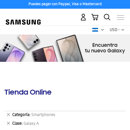
Puedes pagar con Paypal, Visa o Mastercard
Mi carrito
Mon
USD -
dólar
estadounid
Tienda Online
Eliminar
Categoría
Smartphones
este
Eliminar
Clase
Galaxy A
artículo
este